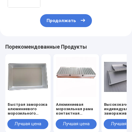
морозильное оборудование с
низкой ценой для замораживания
продуктов питания
Продолжать
Порекомендованные Продукты
Быстрая заморозка
Алюминиевая
Высококачес
алюминиевого
морозильная рама
индивидуаль
морозильного
контактная
заморажива
ящика для
тарелка
поддон для
замороженных
морозильная
заморозки,
Лучшая цена
Лучшая цена
Лучшая ц
креветок блоком по
кастрюля для
используемый
1 кг, маленький
креветок рыб
замороженны