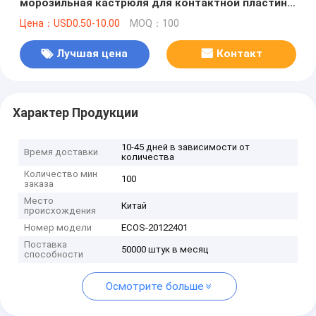
морозильная кастрюля для контактной пластины
морозильная кастрюля, морозильное
Цена：USD0.50-10.00
MOQ：100
оборудование с низкой ценой для
замораживания продуктов питания
Лучшая цена
Контакт
Характер Продукции
10-45 дней в зависимости от
Время доставки
количества
Количество мин
100
заказа
Место
Китай
происхождения
Номер модели
ECOS-20122401
Поставка
50000 штук в месяц
способности
Осмотрите больше