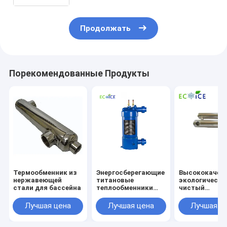
Продолжать
Порекомендованные Продукты
Термообменник из
Энергосберегающие
Высококачес
нержавеющей
титановые
экологически
стали для бассейна
теплообменники
чистый
для бассейна с
теплообменни
качественным
нержавеюще
Лучшая цена
Лучшая цена
Лучшая ц
дизайном
стали,
совместимый
тепловым нас