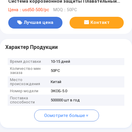
Система коррозионной защиты Плавательный
бассейн Тепловой насос из титана
Цена：usd50-500/pc
MOQ：50PC
Лучшая цена
Контакт
Характер Продукции
Время доставки
10-15 дней
Количество мин
50PC
заказа
Место
Китай
происхождения
Номер модели
ЭКОБ-5.0
Поставка
500000 шт в год
способности
Осмотрите больше