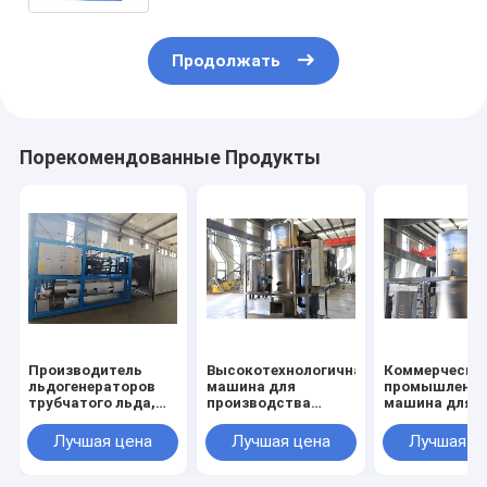
Продолжать
Порекомендованные Продукты
Производитель
Высокотехнологичная
Коммерческа
льдогенераторов
машина для
промышленн
трубчатого льда,
производства
машина для
промышленный
трубчатого льда
изготовления
льдогенератор
Ecoice на 10 тонн с
для льда
Лучшая цена
Лучшая цена
Лучшая ц
трубчатого льда
сертификатом CE,
оборудование
мощностью 1-30
промышленная
труб для льда
тонн/день на
машина для
15 т 20 т 30 т 