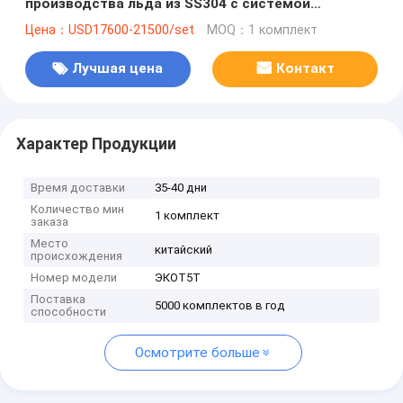
производства льда из SS304 с системой
управления PLC для охлаждения и
Цена：USD17600-21500/set
MOQ：1 комплект
консервирования
Лучшая цена
Контакт
Характер Продукции
Время доставки
35-40 дни
Количество мин
1 комплект
заказа
Место
китайский
происхождения
Номер модели
ЭКОТ5Т
Поставка
5000 комплектов в год
способности
Осмотрите больше