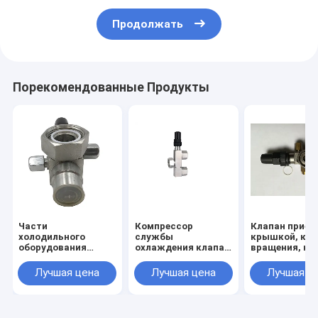
Продолжать
Порекомендованные Продукты
Части
Компрессор
Клапан прием
холодильного
службы
крышкой, кла
оборудования
охлаждения клапан
вращения, кл
сварные клапаны
холодильника
угльного ост
Maneurop
запасные части
Лучшая цена
Лучшая цена
Лучшая ц
горизонтальные
вращающий тип
клапаны для
блокировки
жидкостного
Tecumseh Maneurop
приемника
Tecumseh клапан