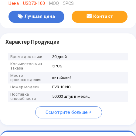
Цена：USD70-100
MOQ：5PCS
Лучшая цена
Контакт
Характер Продукции
Время доставки
30 дней
Количество мин
5PCS
заказа
Место
китайский
происхождения
Номер модели
EVR 10 NC
Поставка
50000 штук в месяц
способности
Осмотрите больше