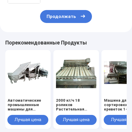
Продолжать
Порекомендованные Продукты
Автоматические
2000 кг/ч 18
Машина для
промышленные
роликов
сортировки р
машины для
Растительная
креветок 1-5 
сортировки
машина для
креветок
сортировки
Лучшая цена
Лучшая цена
Лучшая ц
креветок