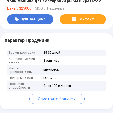
тонн Машина для сортировки рыбы и креветок
высокая точность сортировки Машина для
Цена：$25000
MOQ：1 единица
стирки креветок
Лучшая цена
Контакт
Характер Продукции
Время доставки
15-35 дней
Количество мин
1 единица
заказа
Место
китайский
происхождения
Номер модели
ECOG-12
Поставка
блок 100 в месяц
способности
Осмотрите больше