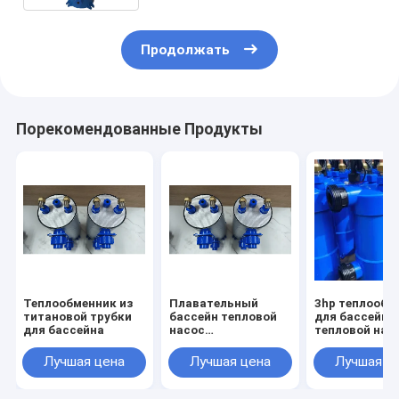
Продолжать
Порекомендованные Продукты
Теплообменник из
Плавательный
3hp теплообм
титановой трубки
бассейн тепловой
для бассейна
для бассейна
насос
тепловой нас
водонагреватель
Титановый
Лучшая цена
Лучшая цена
Лучшая ц
теплообменник