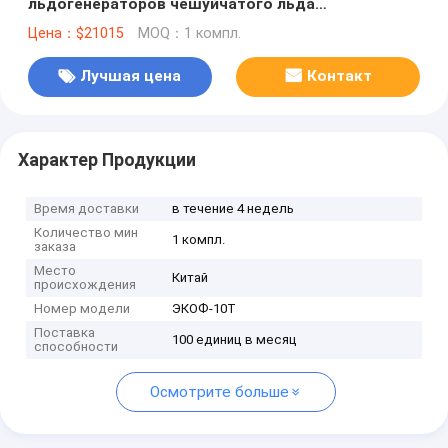
льдогенераторов чешуйчатого льда
производительностью 10 тонн,
Цена：$21015
MOQ：1 компл.
высокоэффективная машина для производства
чешуйчатого льда, коммерческая машина для
Лучшая цена
Контакт
производства чешуйчатого льда из
нержавеющей стали SS304
Характер Продукции
Время доставки
в течение 4 недель
Количество мин
1 компл.
заказа
Место
Китай
происхождения
Номер модели
ЭКОФ-10Т
Поставка
100 единиц в месяц
способности
Осмотрите больше