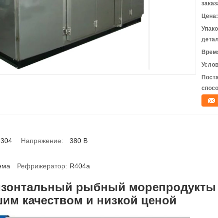
заказ
Цена:
Упак
детал
Время
Услов
Пост
спосо
 304
Напряжение:
380 В
ема
Рефрижератор:
R404a
зонтальный рыбный морепродукты 
им качеством и низкой ценой