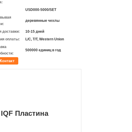
а:
USD000-5000/SET
овывая
деревянные чехлы
и:
 доставки:
10-15 дней
ия оплаты:
L/C, T/T, Western Union
авка
500000 единиц в год
бности:
Контакт
IQF Пластина