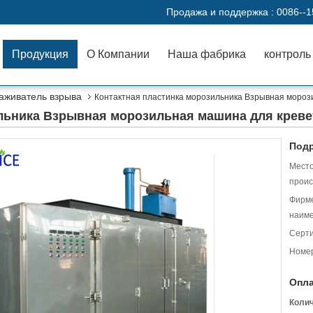
Продажа и поддержка :
0086--
Продукция
О Компании
Наша фабрика
контроль
аживатель взрыва
Контактная пластинка морозильника Взрывная мороз
ильника Взрывная морозильная машина для крев
Подр
Мест
проис
Фирм
наиме
Серт
Номер
Опла
Коли