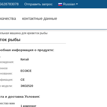
15628783078
Отправить запрос
Russian
 качества
контактные данные
ильная машина для креветок рыбы
еток рыбы
обная информация о продукте:
о
Китай
хождения:
енное
ECOICE
нование:
ификация:
CE
 модели:
ЭКО2520
та и доставка Условия:
чество мин
1 комплект