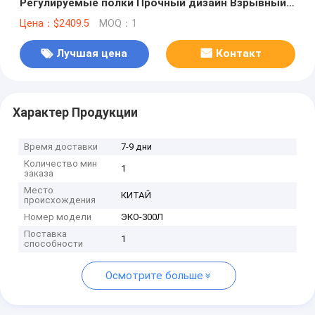
Регулируемые полки Прочный дизайн Взрывный
морозильник
Цена：$2409.5
MOQ：1
Лучшая цена
Контакт
Характер Продукции
Время доставки
7-9 дни
Количество мин
1
заказа
Место
КИТАЙ
происхождения
Номер модели
ЭКО-300Л
Поставка
1
способности
Осмотрите больше