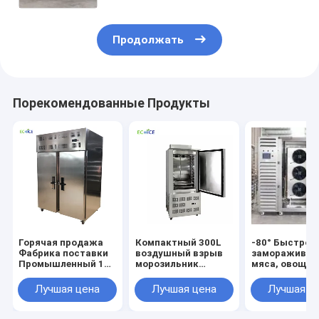
Продолжать
Порекомендованные Продукты
Горячая продажа
Компактный 300L
-80° Быстрое
Фабрика поставки
воздушный взрыв
замораживан
Промышленный 178
морозильник
мяса, овощей
L быстро
холодная тарелка
морепродукт
охлаждающий
морозильник
Лучшая цена
Лучшая цена
Лучшая ц
взрывный
глубокий
морозильник для
морозильник
пищевых продуктов
коммерческий с