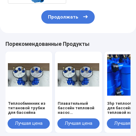
Продолжать
Порекомендованные Продукты
Теплообменник из
Плавательный
3hp теплообм
титановой трубки
бассейн тепловой
для бассейна
для бассейна
насос
тепловой нас
водонагреватель
Титановый
Лучшая цена
Лучшая цена
Лучшая ц
теплообменник