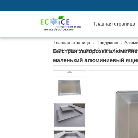
Главная страница
Главная страница
Продукция
Алюми
замороженных креветок блоком по 1 кг, мале
Быстрая заморозка алюминиев
маленький алюминиевый ящи