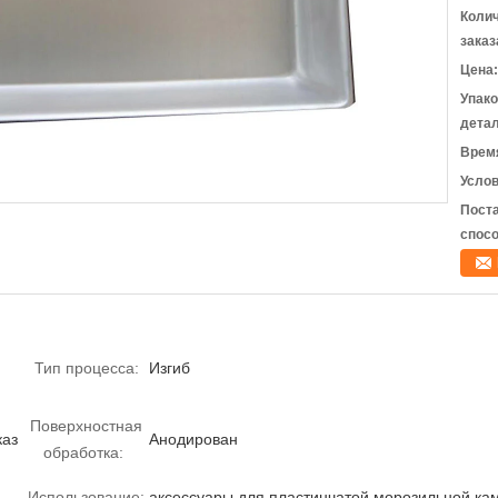
Коли
заказ
Цена:
Упак
детал
Время
Услов
Пост
спосо
Тип процесса:
Изгиб
Поверхностная
каз
Анодирован
обработка:
Использование:
аксессуары для пластинчатой ​​морозильной к