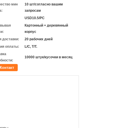
чество мин
10 шт/согласно вашим
а:
запросам
USD10.5/PC
овывая
Картонный + деревянный
и:
корпус
 доставки:
20 рабочих дней
ия оплаты:
L/C, T/T.
авка
10000 штук/кусочки в месяц
бности:
Контакт
амеры