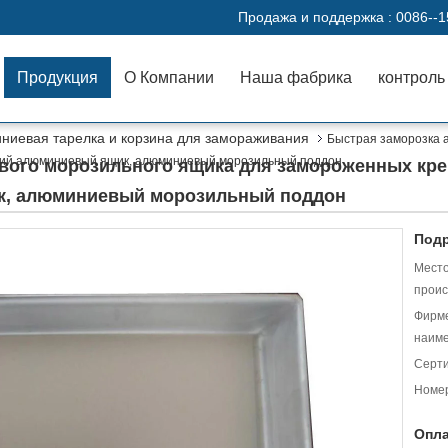
Продажа и поддержка :
0086--
Продукция
О Компании
Наша фабрика
контроль
ниевая тарелка и корзина для замораживания
Быстрая заморозка 
нький алюминиевый ящик, алюминиевый морозильный поддон
ого морозильного ящика для замороженных креве
к, алюминиевый морозильный поддон
Подр
Мест
проис
Фирм
наиме
Серт
Номер
Опла