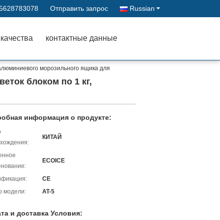
15628783078
Отправить запрос
Russian
 качества
контактные данные
алюминиевого морозильного ящика для
ток блоком по 1 кг,
обная информация о продукте:
о
КИТАЙ
хождения:
енное
ECOICE
нование:
ификация:
CE
 модели:
AT-5
та и доставка Условия: