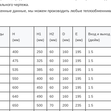
ального чертежа.
оженные данные, мы можем производить любые теплообменники
ды
H
H1
Н2
D
Е
Вход и выход
(мм)
(мм)
(мм)
(мм)
(мм)
(дюйм)
400
250
60
160
195
1.5
475
325
60
160
195
1.5
535
385
60
160
195
1.5
550
400
60
160
195
1.5
600
450
60
160
195
1.5
640
490
60
160
195
1.5
650
500
70
200
235
1.5