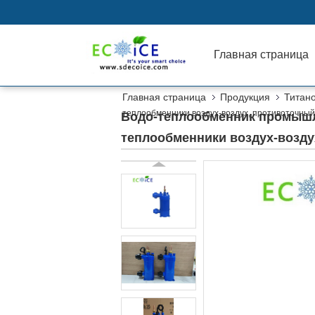
Главная страница
Главная страница
Продукция
Титан
теплообменники воздух-воздух, противоточны
Водо-теплообменник промышле
теплообменники воздух-возду