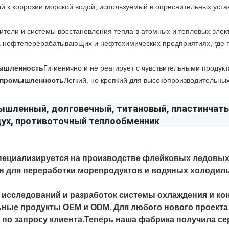
й к коррозии морской водой, используемый в опреснительных уста
ители и системы восстановления тепла в атомных и тепловых элек
а нефтеперерабатывающих и нефтехимических предприятиях, где п
мышленность
Гигиенично и не реагирует с чувствительными продукт
 промышленность
Легкий, но крепкий для высокопроизводительны
d специализируется на производстве флейковых ледовы
 для переработки морепродуктов и водяных холодиль
исследований и разработок системы охлаждения и к
ные продукты OEM и ODM. Для любого нового проекта
 по запросу клиента.Теперь наша фабрика получила сер