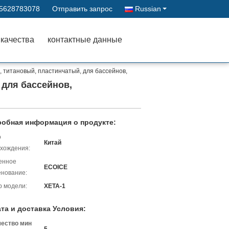
15628783078
Отправить запрос
Russian
 качества
контактные данные
титановый, пластинчатый, для бассейнов,
для бассейнов,
обная информация о продукте:
о
Китай
хождения:
енное
ECOICE
нование:
 модели:
ХЕТА-1
та и доставка Условия:
чество мин