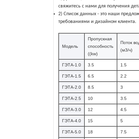
свяжитесь с нами для получения дет
2) Список данных - это наши предл
требованиями и дизайном клиента.
Пропускная
Поток во
Модель
способность
(м3/ч)
((kw)
ГЭТА-1.0
3.5
1.5
ГЭТА-1.5
6.5
2.2
ГЭТА-2.0
8.5
3
ГЭТА-2.5
10
3.5
ГЭТА-3.0
12
4.5
ГЭТА-4.0
15
5
ГЭТА-5.0
18
7.5