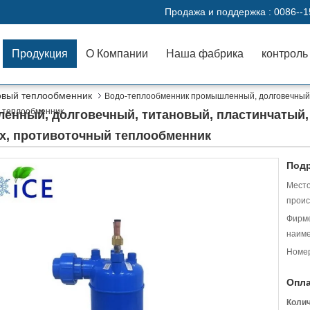
Продажа и поддержка :
0086--
Продукция
О Компании
Наша фабрика
контроль
овый теплообменник
Водо-теплообменник промышленный, долговечный, 
й теплообменник
нный, долговечный, титановый, пластинчатый, 
х, противоточный теплообменник
Подр
Мест
проис
Фирм
наиме
Номер
Опла
Коли