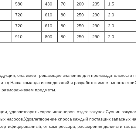
580
430
70
200
235
1.5
720
610
80
250
290
2.0
720
610
80
250
290
2.0
910
800
80
250
290
2.0
дукции, она имеет решающее значение для производительности пр
 и т.д.Наша команда исследований и разработок имеет многолетни
и размораживаем предметы.
ции, удовлетворить спрос инженеров, отдел закупок Суонин закуп
вых насосов.Удовлетворение спроса каждый поставщик запасных ча
 сертифицированный, от компрессора, расширения долины и так да