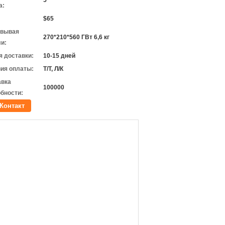
5
а:
$65
овывая
270*210*560 ГВт 6,6 кг
и:
 доставки:
10-15 дней
ия оплаты:
Т/Т, Л/К
авка
100000
бности:
Контакт