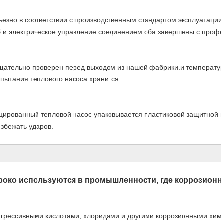
езно в соответствии с производственным стандартом эксплуатации
уб и электрическое управление соединением оба завершены с проф
щательно проверен перед выходом из нашей фабрики.и температур
пытания теплового насоса хранится.
цированный тепловой насос упаковывается пластиковой защитной
избежать ударов.
око используются в промышленности, где коррозионн
агрессивными кислотами, хлоридами и другими коррозионными хи