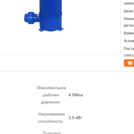
заказ
Цена:
Упак
детал
Время
Услов
Пост
спосо
Максимальное
рабочее
4.5Мпа
давление:
Нагреваемая
3,5 кВт
способность:
Толщина