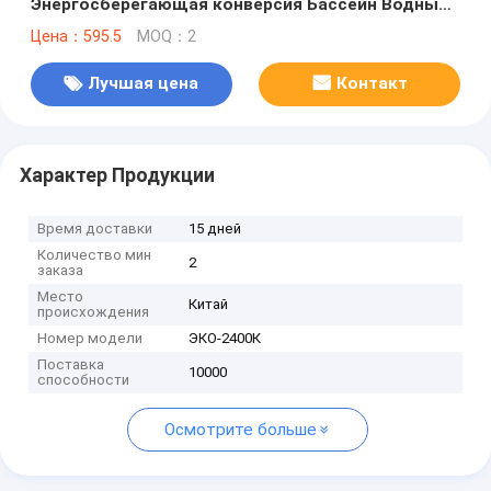
Энергосберегающая конверсия Бассейн Водный
теплообменник Нержавеющая сталь 316
Цена：595.5
MOQ：2
портативный водонагреватель
Лучшая цена
Контакт
Характер Продукции
Время доставки
15 дней
Количество мин
2
заказа
Место
Китай
происхождения
Номер модели
ЭКО-2400К
Поставка
10000
способности
Осмотрите больше