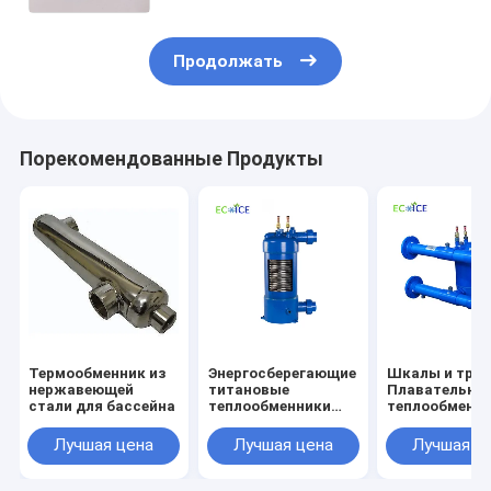
водонагреватель
Продолжать
Порекомендованные Продукты
Термообменник из
Энергосберегающие
Шкалы и тру
нержавеющей
титановые
Плавательны
стали для бассейна
теплообменники
теплообменн
для бассейна с
Система
качественным
коррозионно
Лучшая цена
Лучшая цена
Лучшая ц
дизайном
защиты
Плавательны
бассейн Тепл