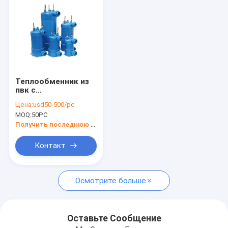
Теплообменник из
пвк с
винтированной
Цена:
usd50-500/pc
титановой трубой
MOQ:
50PC
для теплового
насоса бассейна
Получить последнюю цену
Контакт
Главная страница
Осмотрите больше
Продукция
О Компании
Оставьте Сообщение