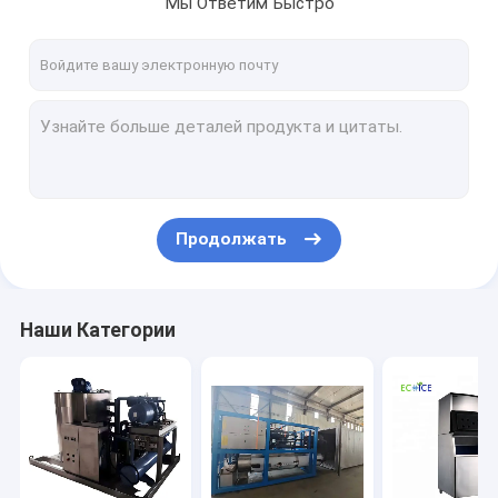
Мы Ответим Быстро
Наша фабрика
контроль качества
контактные данные
Отправить запрос
Продолжать
Машина льда хлопь делая
Машины для трубного льда
Наши Категории
Коммерческая кубическая ледочная машина
Алюминиевая тарелка и корзина для замораживания
Замораживатель взрыва