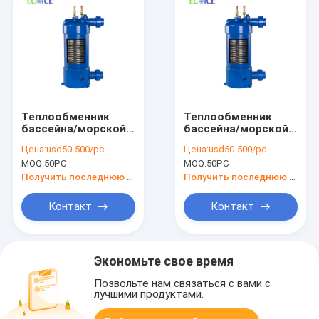
Теплообменник
Теплообменник
бассейна/морской
бассейна/морской
теплообменник и
теплообменник и
Цена:
usd50-500/pc
Цена:
usd50-500/pc
тепловой насос-
тепловой насос-
MOQ:
50PC
MOQ:
50PC
конденсатор
конденсатор
Получить последнюю цену
Получить последнюю цену
Контакт
Контакт
Экономьте свое время
Позвольте нам связаться с вами с
лучшими продуктами.