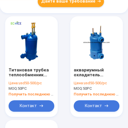
Дайте ваше требование
Титановая трубка
аквариумный
теплообменник
охладитель
бассейнная машина
испаритель
Цена:
usd50-500/pc
Цена:
usd50-500/pc
теплообменник
титановый
MOQ:
50PC
MOQ:
50PC
морепродукты
теплообменник
машина испаритель
Получить последнюю цену
Получить последнюю цену
морской воды
Контакт
Контакт