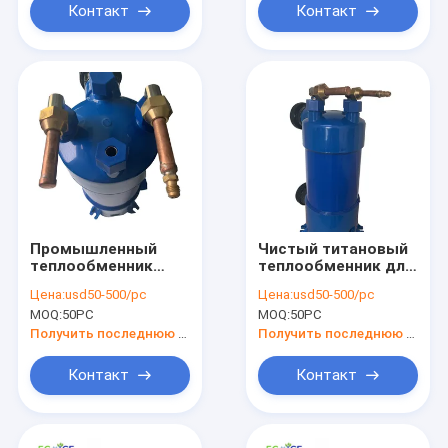
PVC
Контакт
Контакт
Промышленный
Чистый титановый
теплообменник
теплообменник для
бассейна аквариум
бассейна,
Цена:
usd50-500/pc
Цена:
usd50-500/pc
Титановый
холодильника
MOQ:
50PC
MOQ:
50PC
теплообменник
аквариума
Получить последнюю цену
Получить последнюю цену
Контакт
Контакт