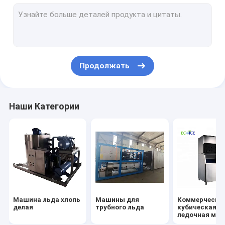
Титановый теплообменник
Термообменник для бассейна
паяемый теплообменный аппарат плиты
Продолжать
Коксиальный теплообменник труб
Машина льда Slurry
Наши Категории
Машины для ледяной плиты
машина дробилки льда
Машины для переработки морепродуктов
Криофризер & UTL-фризер & аптечный холодильник
Машина льда хлопь
Машины для
Коммерческа
Водоохладитель
делая
трубного льда
кубическая
ледочная ма