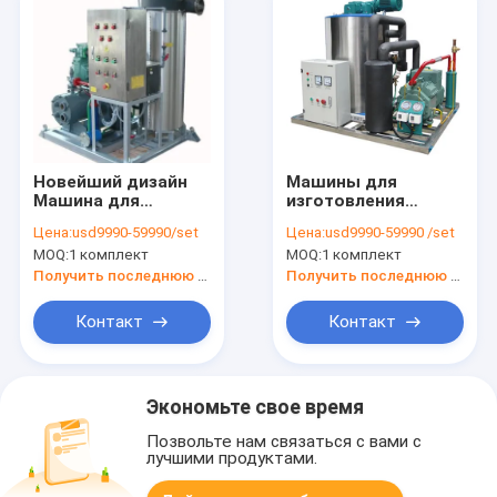
Новейший дизайн
Машины для
Машина для
изготовления
рыболовства с
квадратных
Цена:
usd9990-59990/set
Цена:
usd9990-59990 /set
лучшей ценой
кубиков льда из
MOQ:
1 комплект
MOQ:
1 комплект
нержавеющей
стали
Получить последнюю цену
Получить последнюю цену
Контакт
Контакт
Экономьте свое время
Позвольте нам связаться с вами с
лучшими продуктами.