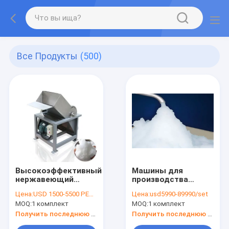
Все Продукты
(500)
Высокоэффективный
Машины для
нержавеющий
производства
сталь флейка
слизистого льда/
Цена:
USD 1500-5500 PER SER
Цена:
usd5990-89990/set
ледокол бритва
машины для
MOQ:
1 комплект
MOQ:
1 комплект
машина цена
производства льда
Scotsman/машины
Получить последнюю цену
Получить последнюю цену
для производства