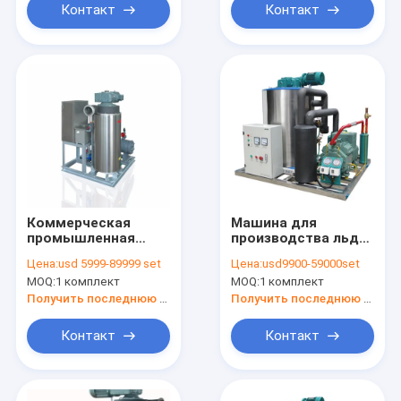
блоков льда цена
Контакт
Контакт
Коммерческая
Машина для
промышленная
производства льда
машина для
для рыбы,
Цена:
usd 5999-89999 set
Цена:
usd9900-59000set
ледяного слизи
морепродуктов,
MOQ:
1 комплект
MOQ:
1 комплект
морской воды 10
тонн
Получить последнюю цену
Получить последнюю цену
Контакт
Контакт