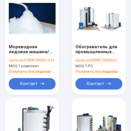
Мореводная
Обогреватель для
ледовая машина/
промышленных
мороженная
холодильников для
Цена:
usd 9900-59000 /set
Цена:
usd5000-10000/pc
машина 2Т 3тонны
рыболовства
MOQ:
1 комплект
MOQ:
1 PC
в день
Получить последнюю цену
Получить последнюю цену
Контакт
Контакт
Главная страница
Продукция
О Компании