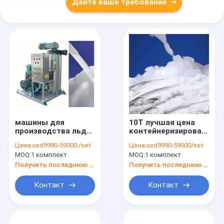
Дайте ваше требование
машины для
10Т лучшая цена
производства льда
контейнеризированная
с морской водой
ледяная машина с
Цена:
usd9990-59000 /set
Цена:
usd9990-59000/set
высоким качеством
MOQ:
1 комплект
MOQ:
1 комплект
Получить последнюю цену
Получить последнюю цену
Контакт
Контакт